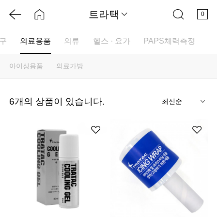
트라택
0
구
의료용품
의류
헬스 · 요가
PAPS체력측정
아이싱용품
의료가방
기
6
개의 상품이 있습니다.