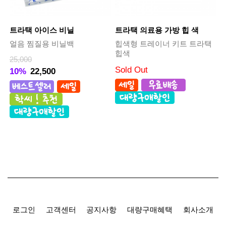
트라택 아이스 비닐
트라택 의료용 가방 힙 색
얼음 찜질용 비닐백
힙색형 트레이너 키트 트라택
힙색
25,000
Sold Out
10%
22,500
로그인
고객센터
공지사항
대량구매혜택
회사소개