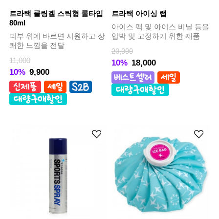
트라택 쿨링겔 스틱형 롤타입
트라택 아이싱 랩
80ml
아이스 팩 및 아이스 비닐 등을
피부 위에 바르면 시원하고 상
압박 및 고정하기 위한 제품
쾌한 느낌을 전달
20,000
11,000
10%
18,000
10%
9,900