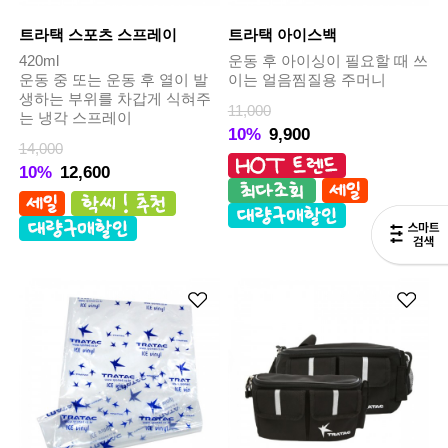
트라택 스포츠 스프레이
트라택 아이스백
420ml
운동 후 아이싱이 필요할 때 쓰
운동 중 또는 운동 후 열이 발
이는 얼음찜질용 주머니
생하는 부위를 차갑게 식혀주
11,000
는 냉각 스프레이
10%
9,900
14,000
10%
12,600