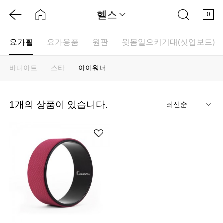
헬스
0
요가휠
요가용품
원판
윗몸일으키기대(싯업보드)
바디아트
스타
아이워너
기
1
개의 상품이 있습니다.