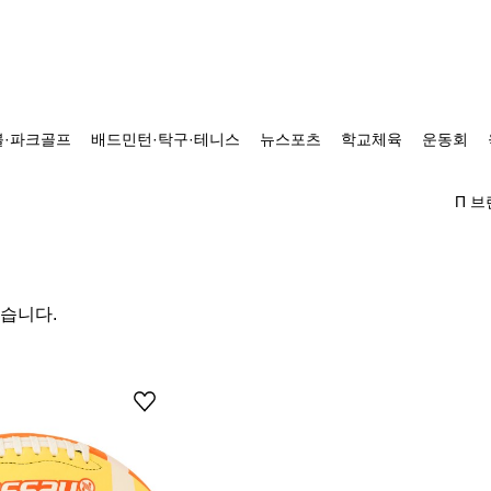
·파크골프
배드민턴·탁구·테니스
뉴스포츠
학교체육
운동회
Π 
있습니다.