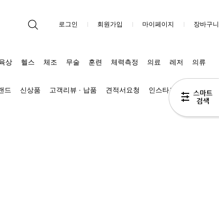
로그인
회원가입
마이페이지
장바구니
육상
헬스
체조
무술
훈련
체력측정
의료
레저
의류
브랜드
신상품
고객리뷰 · 납품
견적서요청
인스타그램
블로그 Π