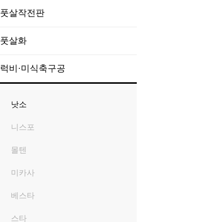
풋살작전판
풋살화
럭비·미식축구공
낫소
니스포
몰텐
미카사
베스타
스타