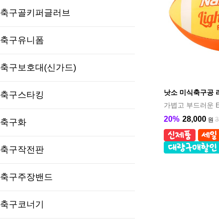
축구골키퍼글러브
축구유니폼
축구보호대(신가드)
낫소 미식축구공 
축구스타킹
가볍고 부드러운 E
20%
28,000
3
원
축구화
축구작전판
축구주장밴드
축구코너기