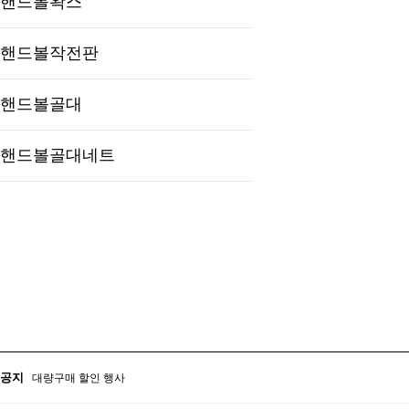
핸드볼왁스
핸드볼작전판
핸드볼골대
핸드볼골대네트
대량구매 할인 행사
학교 및 관공서 후결제 서비스 안내
공지
대량구매 할인 행사