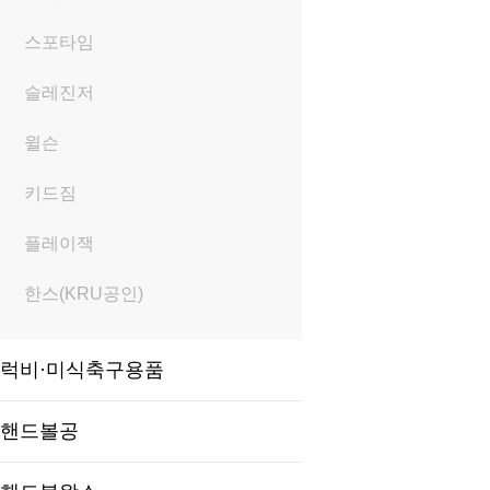
스포타임
슬레진저
윌슨
키드짐
플레이잭
한스(KRU공인)
럭비·미식축구용품
핸드볼공