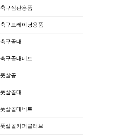
축구심판용품
축구트레이닝용품
축구골대
축구골대네트
풋살공
풋살골대
풋살골대네트
풋살골키퍼글러브