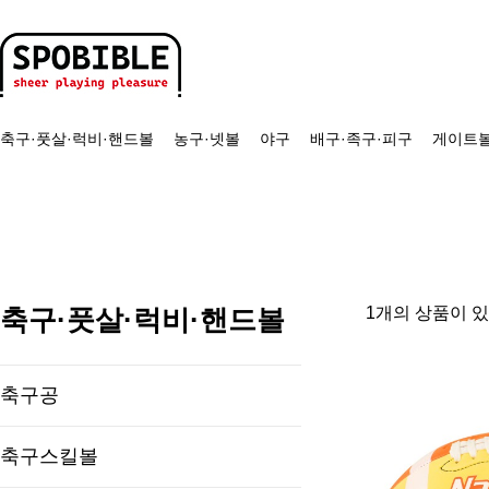
축구·풋살·럭비·핸드볼
농구·넷볼
야구
배구·족구·피구
게이트볼
축구·풋살·럭비·핸드볼
1개의 상품이 
축구공
축구스킬볼