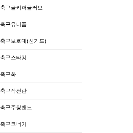
축구골키퍼글러브
축구유니폼
축구보호대(신가드)
축구스타킹
축구화
축구작전판
축구주장밴드
축구코너기