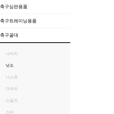
축구심판용품
축구트레이닝용품
축구골대
나이키
낫소
니스포
다우리
스킬즈
스타