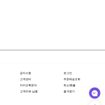
공지사항
로그인
고객센터
주문배송조회
카카오톡문의
취소/환불
고객리뷰·납품
즐겨찾기