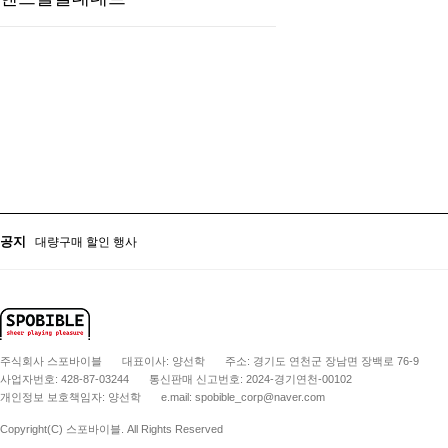
대량구매 할인 행사
학교 및 관공서 후결제 서비스 안내
대량구매 할인 행사
공지
학교 및 관공서 후결제 서비스 안내
주식회사 스포바이블
대표이사: 양선학
주소: 경기도 연천군 장남면 장백로 76-9
사업자번호: 428-87-03244
통신판매 신고번호: 2024-경기연천-00102
개인정보 보호책임자: 양선학
e.mail: spobible_corp@naver.com
Copyright(C) 스포바이블. All Rights Reserved