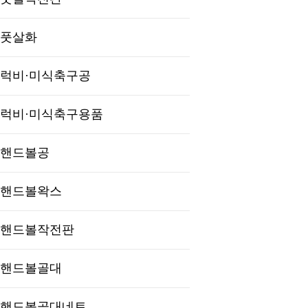
풋살화
럭비·미식축구공
럭비·미식축구용품
핸드볼공
핸드볼왁스
핸드볼작전판
핸드볼골대
핸드볼골대네트