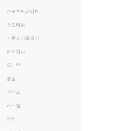
스포츠트라이브
스포타임
아웃도어플레이
아이워너
오레인
중앙
키더스
키드짐
키카