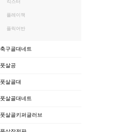
킥스터
플레이잭
플릭어반
축구골대네트
풋살공
풋살골대
풋살골대네트
풋살골키퍼글러브
풋살작전판