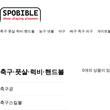
축구·풋살·럭비·핸드볼
농구·넷볼
야구
배구·족구·피구
게이트볼
축구·풋살·럭비·핸드볼
0개의 상품이 
축구공
축구스킬볼