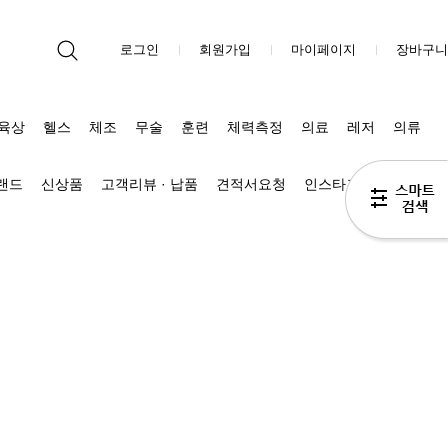
로그인
회원가입
마이페이지
장바구니
육상
헬스
체조
무술
훈련
체력측정
의료
레저
의류
브랜드
신상품
고객리뷰 · 납품
견적서요청
인스타그램
블로그 Π