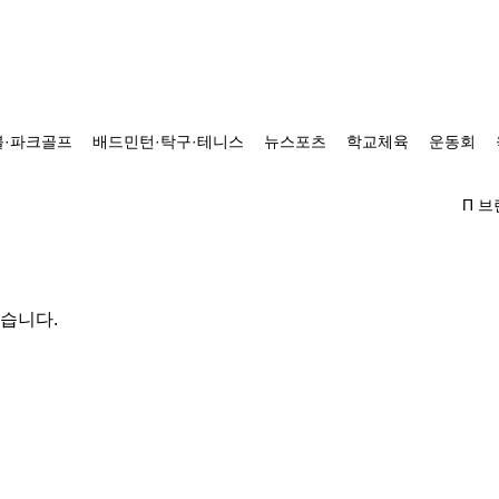
·파크골프
배드민턴·탁구·테니스
뉴스포츠
학교체육
운동회
Π 
있습니다.