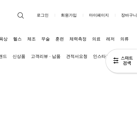
로그인
회원가입
마이페이지
장바구니
육상
헬스
체조
무술
훈련
체력측정
의료
레저
의류
브랜드
신상품
고객리뷰 · 납품
견적서요청
인스타그램
블로그 Π