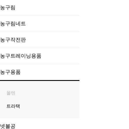
농구림
농구림네트
농구작전판
농구트레이닝용품
농구용품
몰텐
트라택
넷볼공