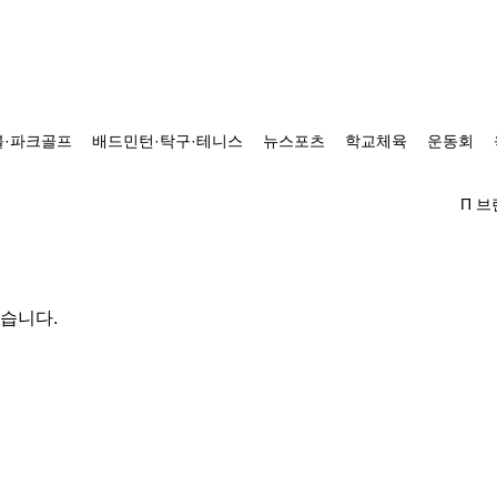
·파크골프
배드민턴·탁구·테니스
뉴스포츠
학교체육
운동회
Π 
있습니다.