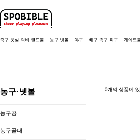
축구·풋살·럭비·핸드볼
농구·넷볼
야구
배구·족구·피구
게이트볼
농구·넷볼
0개의 상품이 
농구공
농구골대