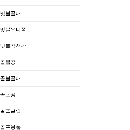
넷볼골대
넷볼유니폼
넷볼작전판
골볼공
골볼골대
골프공
골프클럽
골프용품