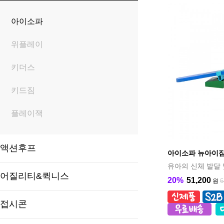
아이소파
위플레이
키더스
키드짐
플레이잭
액션후프
아이소파 뉴아이짐 
유아의 신체 발달 
어질리티&퀵니스
20%
51,200
6
원
접시콘