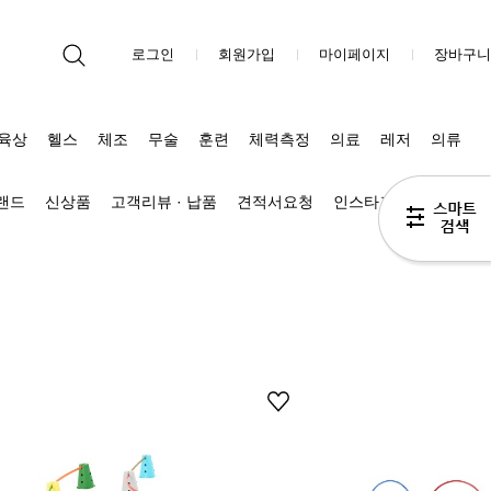
로그인
회원가입
마이페이지
장바구니
육상
헬스
체조
무술
훈련
체력측정
의료
레저
의류
브랜드
신상품
고객리뷰 · 납품
견적서요청
인스타그램
블로그 Π