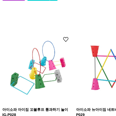
아이소파 아이짐 꼬불후프 통과하기 놀이
아이소파 뉴아이짐 네트바 
IG-P028
P029