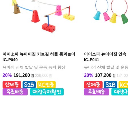
아이소파 뉴아이짐 커브길 허들 통과놀이
아이소파 뉴아이짐 연속 
IG-P040
IG-P041
유아의 신체 발달 및 운동 능력 향상
유아의 신체 발달 및 운동
20%
191,200
20%
107,200
239,000원
134,0
원
원