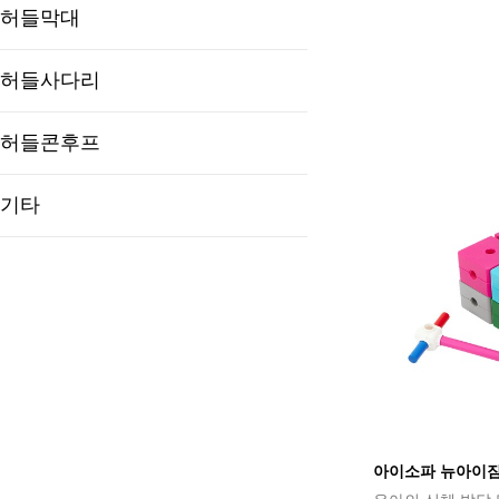
허들막대
허들사다리
허들콘후프
기타
아이소파 뉴아이짐 