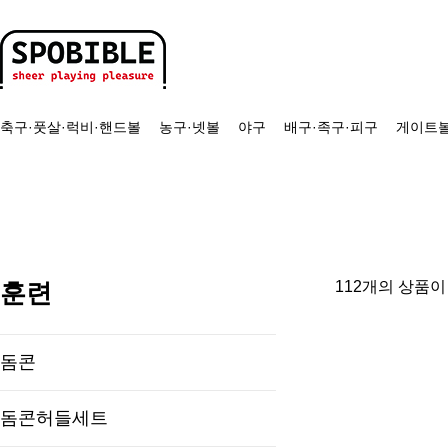
축구·풋살·럭비·핸드볼
농구·넷볼
야구
배구·족구·피구
게이트볼
훈련
112개의 상품이
돔콘
돔콘허들세트