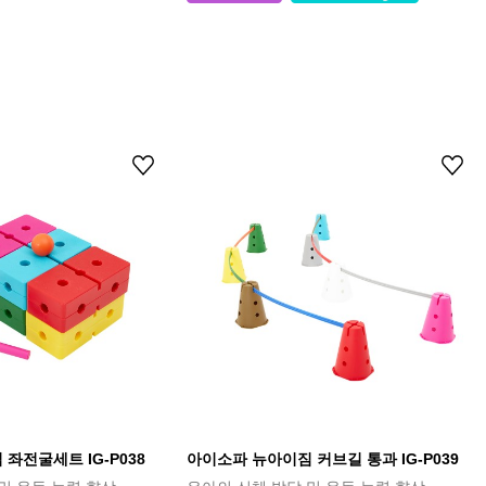
좌전굴세트 IG-P038
아이소파 뉴아이짐 커브길 통과 IG-P039