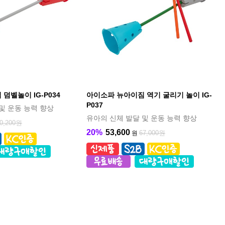
덤벨놀이 IG-P034
아이소파 뉴아이짐 역기 굴리기 놀이 IG-
P037
및 운동 능력 향상
유아의 신체 발달 및 운동 능력 향상
0,200원
20%
53,600
67,000원
원