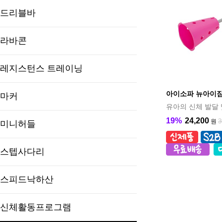
드리블바
라바콘
레지스턴스 트레이닝
아이소파 뉴아이짐 
마커
유아의 신체 발달 
19%
24,200
3
원
미니허들
스텝사다리
스피드낙하산
신체활동프로그램