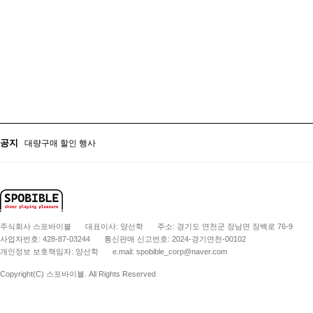
대량구매 할인 행사
학교 및 관공서 후결제 서비스 안내
대량구매 할인 행사
공지
학교 및 관공서 후결제 서비스 안내
주식회사 스포바이블
대표이사: 양선학
주소: 경기도 연천군 장남면 장백로 76-9
사업자번호: 428-87-03244
통신판매 신고번호: 2024-경기연천-00102
개인정보 보호책임자: 양선학
e.mail: spobible_corp@naver.com
Copyright(C) 스포바이블. All Rights Reserved