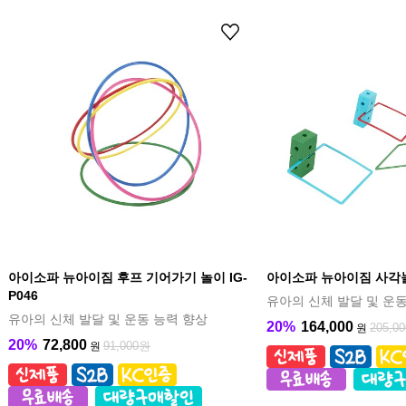
아이소파 뉴아이짐 후프 기어가기 놀이 IG-
아이소파 뉴아이짐 사각놀이
P046
유아의 신체 발달 및 운동
유아의 신체 발달 및 운동 능력 향상
20%
164,000
205,0
원
20%
72,800
91,000원
원