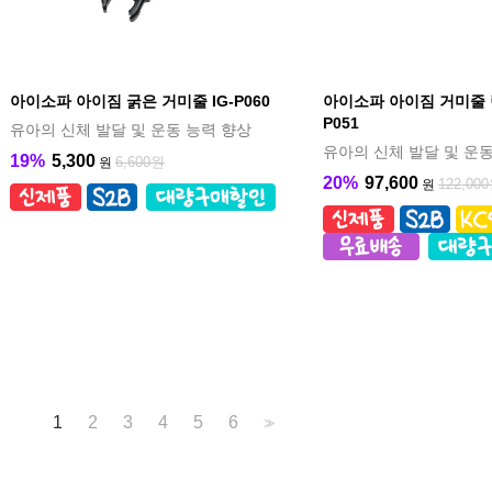
아이소파 아이짐 굵은 거미줄 IG-P060
아이소파 아이짐 거미줄 림
P051
유아의 신체 발달 및 운동 능력 향상
유아의 신체 발달 및 운동
19%
5,300
6,600원
원
20%
97,600
122,00
원
1
2
3
4
5
6
>>