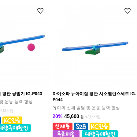
평판 공밟기 IG-P043
아이소파 뉴아이짐 평판 시소밸런스세트 IG-
P044
및 운동 능력 향상
유아의 신체 발달 및 운동 능력 향상
4,000원
20%
45,600
57,000원
원