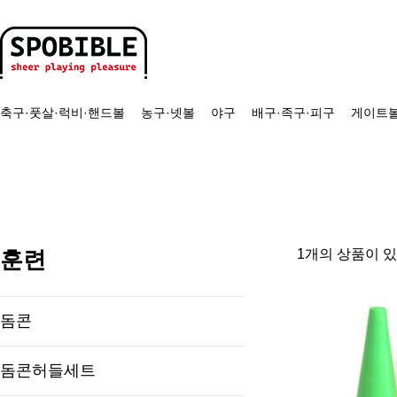
축구·풋살·럭비·핸드볼
농구·넷볼
야구
배구·족구·피구
게이트볼
훈련
1개의 상품이 
돔콘
돔콘허들세트