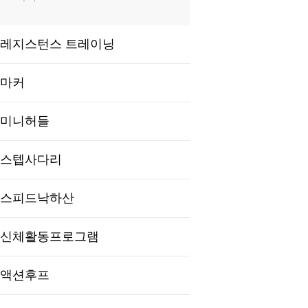
레지스턴스 트레이닝
마커
미니허들
스텝사다리
스피드낙하산
신체활동프로그램
액션후프