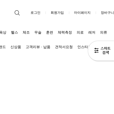
로그인
회원가입
마이페이지
장바구니
육상
헬스
체조
무술
훈련
체력측정
의료
레저
의류
브랜드
신상품
고객리뷰 · 납품
견적서요청
인스타그램
블로그 Π