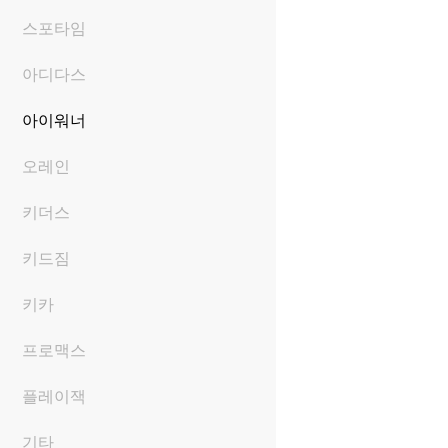
스포타임
아디다스
아이워너
오레인
키더스
키드짐
키카
프로맥스
플레이잭
기타