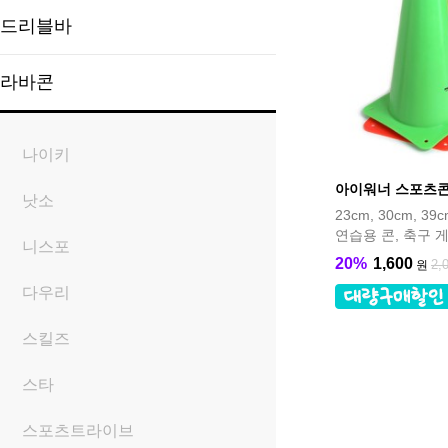
드리블바
라바콘
나이키
아이워너 스포츠콘 
낫소
23cm, 30cm, 39c
연습용 콘, 축구 
니스포
20%
1,600
2,
원
다우리
스킬즈
스타
스포츠트라이브