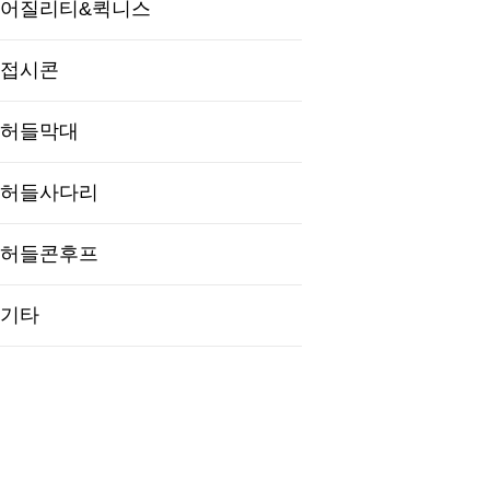
어질리티&퀵니스
접시콘
허들막대
허들사다리
허들콘후프
기타