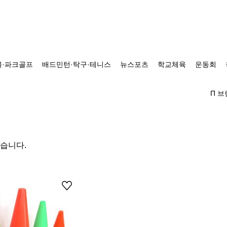
·파크골프
배드민턴·탁구·테니스
뉴스포츠
학교체육
운동회
Π 
있습니다.