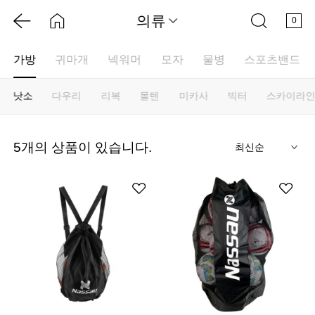
의류
0
가방
귀마개
넥워머
모자
물병
스포츠밴드
낫소
다우리
리복
몰텐
미카사
빅터
스카이라
기
5
개의 상품이 있습니다.