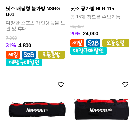
낫소 배낭형 볼가방 NSBG-
낫소 공가방 NLB-115
B01
공 15개 정도를 수납가능
다양한 스포츠 개인용품을 보
30,000
관 및 휴대
20%
24,000
7,000
31%
4,800